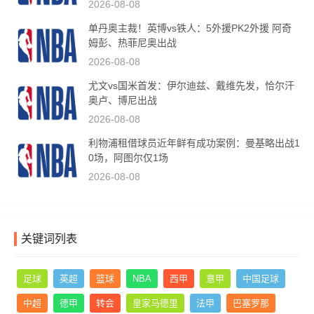
2026-08-08
单丹奥主裁！英博vs铁人：5外援PK2外援 阿奇
姆彭、热菲尼奥出战
2026-08-08
尤文vs国米首发：伊尔迪兹、戴维先发，恰尔汗
奥卢、博尼出战
2026-08-08
利物浦租借球员近年鲜有成功案例：曼基略出战1
0场，阿图尔仅1场
2026-08-08
关键词列表
足球
英超
篮球
NBA
西甲
意甲
中国足球
中超
德甲
转会
皇家马德里
法甲
巴塞罗那